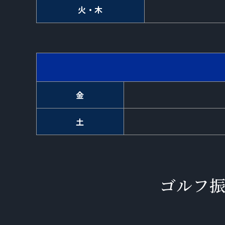
火・木
金
土
ゴルフ振