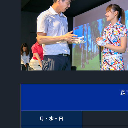
森
月・水・日